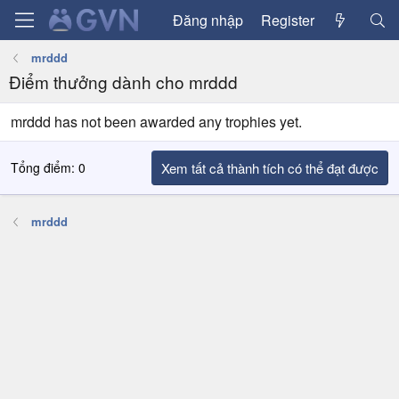
Đăng nhập
Register
mrddd
Điểm thưởng dành cho mrddd
mrddd has not been awarded any trophies yet.
Tổng điểm: 0
Xem tất cả thành tích có thể đạt được
mrddd