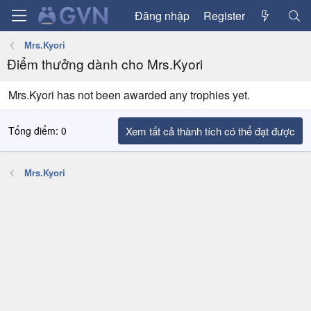
Đăng nhập
Register
Mrs.Kyori
Điểm thưởng dành cho Mrs.Kyori
Mrs.Kyori has not been awarded any trophies yet.
Tổng điểm: 0
Xem tất cả thành tích có thể đạt được
Mrs.Kyori