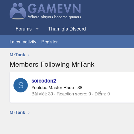
Forums
Tham gia Discord
Latest activity
Register
MrTank
Members Following MrTank
soicodon2
S
Youtube Master Race
·
38
Bài viết
30
Reaction score
0
Điểm
0
MrTank