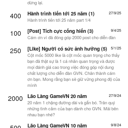
dừng lại.
Hành trình tiến tới 25 năm (1)
27/9/25
400
Hành trình tiến tới 25 năm part 1/4
[Post] Tích cực cống hiến (3)
9/4/25
100
Cám ơn vì đã đóng góp 2000 post cho diễn đàn
[Like] Người có sức ảnh hưởng (5)
5/1/25
250
Cột mốc 5000 like là cột mốc quan trọng cho thấy
bạn đã thật sự là 1 cá nhân quan trọng và được
mọi đánh giá cao trong việc đóng góp nội dung
chất lượng cho diễn đàn GVN. Chân thành cám
ơn bạn. Mong rằng bạn sẽ giữ vững phong độ của
mình
Lão Làng GameVN 20 năm
27/9/24
2000
20 năm 1 chặng đường dài và gắn bó. Trân quý
những tình cảm của bạn dành cho GVN. Mãi bên
nhau bạn nhé?
Lão Làng GameVN 10 năm
9/8/24
500