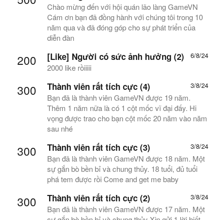
Chào mừng đến với hội quán lão làng GameVN
Cám ơn bạn đã đồng hành với chúng tôi trong 10
năm qua và đã đóng góp cho sự phát triển của
diễn đàn
[Like] Người có sức ảnh hưởng (2)
6/8/24
200
2000 like rồiiiii
Thành viên rất tích cực (4)
3/8/24
300
Bạn đã là thành viên GameVN được 19 năm.
Thêm 1 năm nữa là có 1 cột mốc vĩ đại đấy. Hi
vọng được trao cho bạn cột mốc 20 năm vào năm
sau nhé
Thành viên rất tích cực (3)
3/8/24
300
Bạn đã là thành viên GameVN được 18 năm. Một
sự gắn bò bền bỉ và chung thủy. 18 tuổi, đủ tuổi
phá tem được rồi Come and get me baby
Thành viên rất tích cực (2)
3/8/24
300
Bạn đã là thành viên GameVN được 17 năm. Một
sự gắn bò bền bỉ và chung thủy Xin gửi 1 lời biết