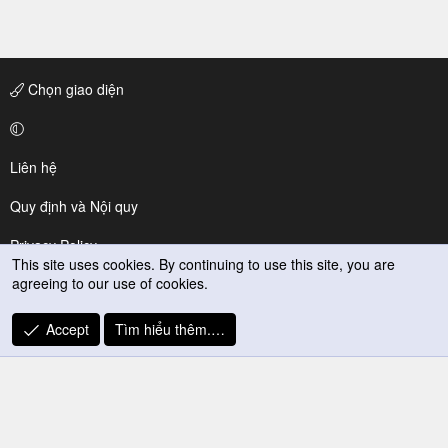
Chọn giao diện
Liên hệ
Quy định và Nội quy
Privacy Policy
This site uses cookies. By continuing to use this site, you are
agreeing to our use of cookies.
Trợ giúp
R
Accept
Tìm hiểu thêm.…
S
S