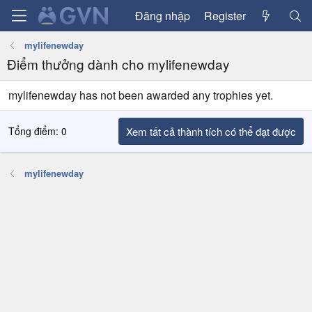
Đăng nhập
Register
mylifenewday
Điểm thưởng dành cho mylifenewday
mylifenewday has not been awarded any trophies yet.
Tổng điểm: 0
Xem tất cả thành tích có thể đạt được
mylifenewday