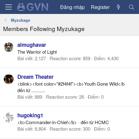
Đăng nhập
Register
Myzukage
Members Following Myzukage
almughavar
The Warrior of Light
Bài viết
2,127
Reaction score
859
Điểm
4,430
Dream Theater
<blink><font color="#2f4f4f"><b>Youth Gone Wild</b
·
đến từ
...........
Bài viết
889
Reaction score
26
Điểm
0
hugoking1
<b>Commander-in-Chief</b>
·
đến từ
HCMC
Bài viết
6,804
Reaction score
300
Điểm
0