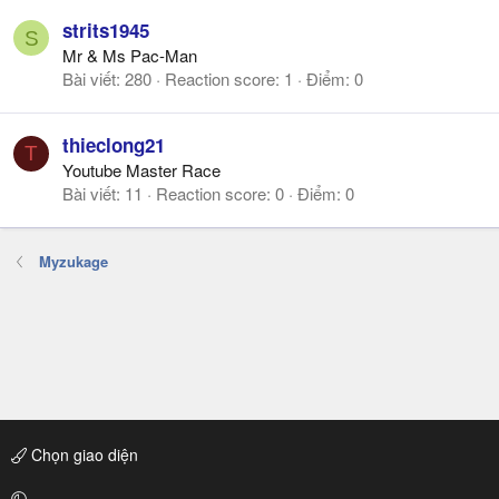
strits1945
S
Mr & Ms Pac-Man
Bài viết
280
Reaction score
1
Điểm
0
thieclong21
T
Youtube Master Race
Bài viết
11
Reaction score
0
Điểm
0
Myzukage
Chọn giao diện