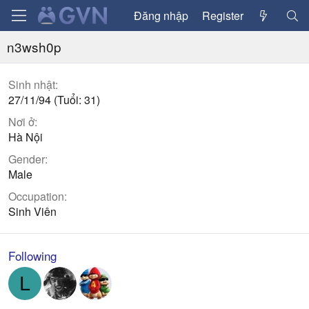
Đăng nhập
Register
n3wsh0p
Sinh nhật
27/11/94 (Tuổi: 31)
Nơi ở
Hà Nội
Gender
Male
Occupation
Sinh Viên
Following
L