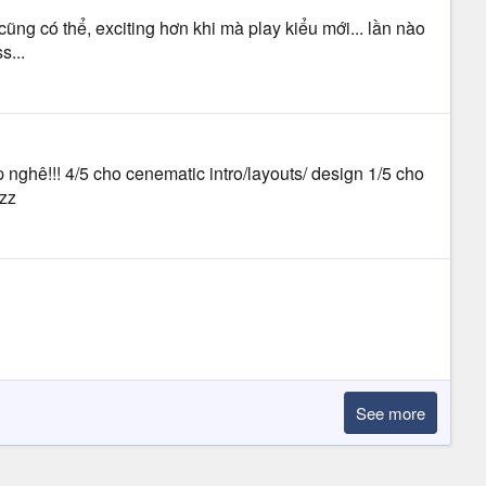
 cũng có thể, exciting hơn khi mà play kiểu mới... lần nào
s...
ẹp nghê!!! 4/5 cho cenematic intro/layouts/ design 1/5 cho
zzz
See more