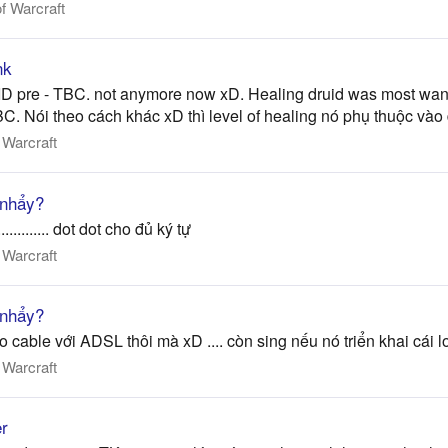
f Warcraft
nk
RUID pre - TBC. not anymore now xD. Healing druid was most wa
C. Nói theo cách khác xD thì level of healing nó phụ thuộc vào đ
 Warcraft
 nhẩy?
.............. dot dot cho đủ ký tự
 Warcraft
 nhẩy?
 cable với ADSL thôi mà xD .... còn sing nếu nó triển khai cái l
 Warcraft
er