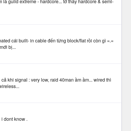
um là guild extreme - hardcore... tớ thấy hardcore & semi-
ed cái built- in cable đến từng block/flat rồi còn gì =.=
ới bị...
ể cả khi signal : very low, raid 40man ầm ầm... wired thì
ireless...
 i dont know .