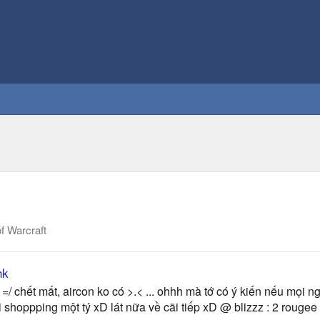
f Warcraft
nk
 chết mất, aircon ko có >.< ... ohhh mà tớ có ý kiến nếu mọi ng
oppping một tý xD lát nữa về cãi tiếp xD @ blizzz : 2 rougee thô