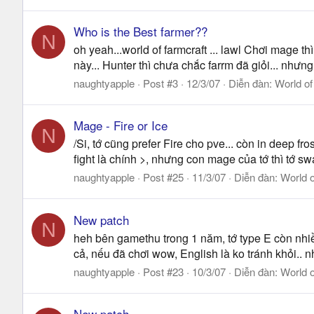
Who is the Best farmer??
N
oh yeah...world of farmcraft ... lawl Chơi mage th
này... Hunter thì chưa chắc farrm đã giỏi... nhưng n
naughtyapple
Post #3
12/3/07
Diễn đàn:
World of
Mage - Fire or Ice
N
/Si, tớ cũng prefer Fire cho pve... còn in deep fr
fight là chính >, nhưng con mage của tớ thì tớ swap
naughtyapple
Post #25
11/3/07
Diễn đàn:
World o
New patch
N
heh bên gamethu trong 1 năm, tớ type E còn nhiều 
cả, nếu đã chơi wow, English là ko tránh khỏi.. 
naughtyapple
Post #23
10/3/07
Diễn đàn:
World o
New patch