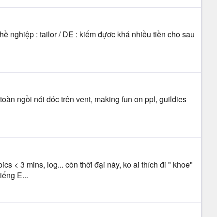
ghề nghiệp : tailor / DE : kiếm đựơc khá nhiều tiền cho sau
 toàn ngồi nói dóc trên vent, making fun on ppl, guildies
 < 3 mins, log... còn thời đại này, ko ai thích đi " khoe"
iếng E...