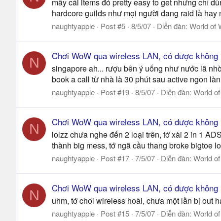
mấy cái items đó pretty easy to get nhưng chỉ dùng
hardcore guilds như mọi người đang raid là hay nh
naughtyapple
Post #5
8/5/07
Diễn đàn:
World of 
Chơi WoW qua wireless LAN, có được không
N
singapore ah... rượu bên ý uống như nước lã nhờ, c
book a call từ nhà là 30 phút sau active ngon làn
naughtyapple
Post #19
8/5/07
Diễn đàn:
World of
Chơi WoW qua wireless LAN, có được không
N
lolzz chưa nghe đến 2 loại trên, tớ xài 2 in 1 ADS
thành big mess, tớ ngã cầu thang broke bigtoe lol
naughtyapple
Post #17
7/5/07
Diễn đàn:
World of
Chơi WoW qua wireless LAN, có được không
N
uhm, tớ chơi wireless hoài, chưa một lần bị out ha
naughtyapple
Post #15
7/5/07
Diễn đàn:
World of