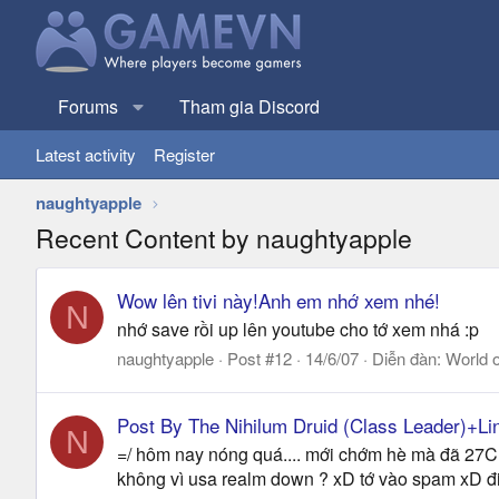
Forums
Tham gia Discord
Latest activity
Register
naughtyapple
Recent Content by naughtyapple
Wow lên tivi này!Anh em nhớ xem nhé!
N
nhớ save rồi up lên youtube cho tớ xem nhá :p
naughtyapple
Post #12
14/6/07
Diễn đàn:
World o
Post By The Nihilum Druid (Class Leader)+Li
N
=/ hôm nay nóng quá.... mới chớm hè mà đã 27C =/
không vì usa realm down ? xD tớ vào spam xD đi sh