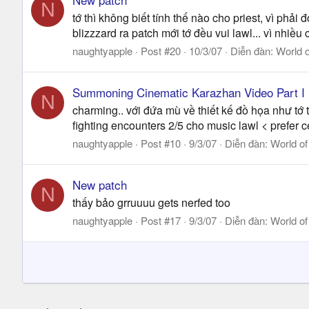
N
tớ thì không biết tính thế nào cho priest, vì phải
blizzzard ra patch mới tớ đều vui lawl... vì nhiề
naughtyapple
Post #20
10/3/07
Diễn đàn:
World o
Summoning Cinematic Karazhan Video Part I
N
charming.. với đứa mù về thiết kế đồ họa như tớ th
fighting encounters 2/5 cho music lawl < prefer c
naughtyapple
Post #10
9/3/07
Diễn đàn:
World of
New patch
N
thấy bảo grruuuu gets nerfed too
naughtyapple
Post #17
9/3/07
Diễn đàn:
World of