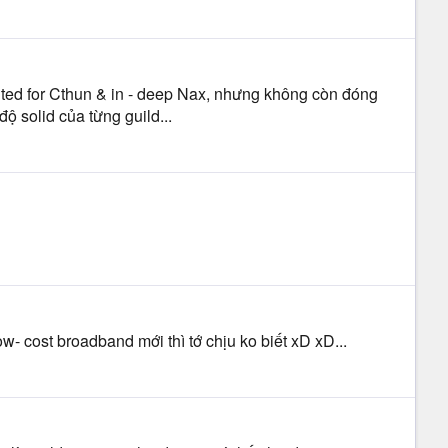
nted for Cthun & in - deep Nax, nhưng không còn đóng
ộ solid của từng guild...
ow- cost broadband mới thì tớ chịu ko biết xD xD...