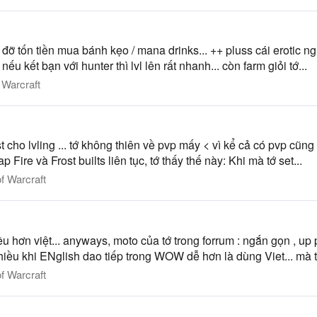
ì đỡ tốn tiền mua bánh kẹo / mana drinks... ++ pluss cái erotic n
ếu kết bạn với hunter thì lvl lên rất nhanh... còn farm giỏi tớ...
 Warcraft
ost cho lvling ... tớ không thiên về pvp mấy < vì kể cả có pvp cũng
 Fire và Frost builts liên tục, tớ thấy thế này: Khi mà tớ set...
f Warcraft
hơn việt... anyways, moto của tớ trong forrum : ngắn gọn , up pics
nhiều khi ENglish dao tiếp trong WOW dễ hơn là dùng Viet... mà t
f Warcraft