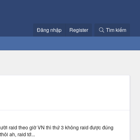
Đăng nhập
Register
Tìm kiếm
ười raid theo giờ VN thì thứ 3 không raid được đúng
i ah, raid tớ...