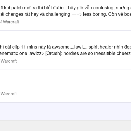
 đợi khi patch mới ra thì biết được... bây giờ vẫn confusing, nhưng
u cái changes rất hay và challenging ===> less boring. Còn về bos
f Warcraft
ì cái clip 11 mins này là awsome....lawl.... spirit healer nhìn đ
enematic one lawlzz> [Orcish]: hordies are so irressitible cheer
 Warcraft
 Warcraft