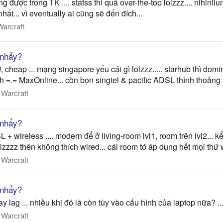
 được trong TK .... statss thì quá over-the-top lolzzz.... nihinil
ất... vì eventually ai cũng sẽ đến đích...
Warcraft
 nhẩy?
heap ... mạng singapore yếu cái gì lolzzz..... starhub thì dominat
h =.= MaxOnline... còn bọn singtel & pacific ADSL thỉnh thoảng m
 Warcraft
 nhẩy?
L + wireless .... modern để ở living-room lvl1, room trên lvl2... k
zzzz thên không thích wired... cái room tớ áp dụng hết mọi thứ w
 Warcraft
 nhẩy?
y lag ... nhiều khi đó là còn tùy vào cấu hình của laptop nữa? ...
 Warcraft