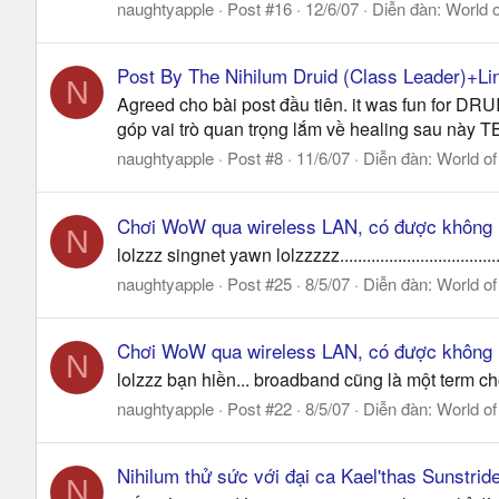
naughtyapple
Post #16
12/6/07
Diễn đàn:
World o
Post By The Nihilum Druid (Class Leader)+Li
N
Agreed cho bài post đầu tiên. it was fun for D
góp vai trò quan trọng lắm về healing sau này TB
naughtyapple
Post #8
11/6/07
Diễn đàn:
World of
Chơi WoW qua wireless LAN, có được không
N
lolzzz singnet yawn lolzzzzz..................................
naughtyapple
Post #25
8/5/07
Diễn đàn:
World of
Chơi WoW qua wireless LAN, có được không
N
lolzzz bạn hiền... broadband cũng là một term cho
naughtyapple
Post #22
8/5/07
Diễn đàn:
World of
Nihilum thử sức với đại ca Kael'thas Sunstrid
N