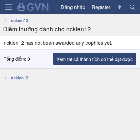
Đăng nhập
Register
nckien12
Điểm thưởng dành cho nckien12
nckien12 has not been awarded any trophies yet.
Tổng điểm: 0
Xem tất cả thành tích có thể đạt được
nckien12