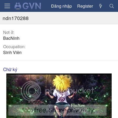
Đăng nhập
Register
ndn170288
Nơi ở
BacNinh
Occupation
Sinh Viên
Chữ ký