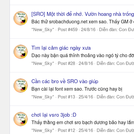
[SRO] Một thời để nhớ. Vườn hoang nhà trống
Bác thử srobachduong.net xem sao. Thấy GM ở 
*New_Sky*
Post #459
24/8/16
Diễn đàn:
Con Đư
Tìm lại cảm giác ngày xưa
Dạo này bận quá thỉnh thoảng vào ngó tý cho đỡ
*New_Sky*
Post #28
24/8/16
Diễn đàn:
Con Đườn
Cần các bro về SRO vào giúp
Bạn cài lại font xem sao. Trước cũng hay bị
*New_Sky*
Post #13
25/4/16
Diễn đàn:
Con Đườn
chơi lại vsro 3job :D
Thấy thằng em chơi sro bạch dương bảo hay lắm
*New_Sky*
Post #12
25/4/16
Diễn đàn:
Con Đườn