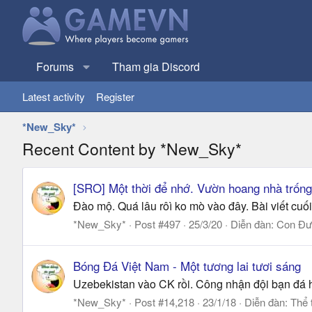
Forums
Tham gia Discord
Latest activity
Register
*New_Sky*
Recent Content by *New_Sky*
[SRO] Một thời để nhớ. Vườn hoang nhà trống
Đào mộ. Quá lâu rôì ko mò vào đây. Bài viết cu
*New_Sky*
Post #497
25/3/20
Diễn đàn:
Con Đư
Bóng Đá Việt Nam - Một tương lai tươi sáng
Uzebekistan vào CK rồi. Công nhận đội bạn đá
*New_Sky*
Post #14,218
23/1/18
Diễn đàn:
Thể 