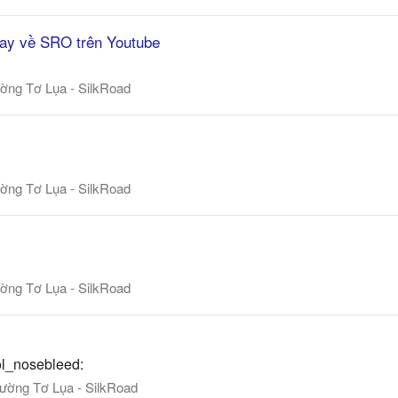
hay về SRO trên Youtube
ờng Tơ Lụa - SilkRoad
ờng Tơ Lụa - SilkRoad
ờng Tơ Lụa - SilkRoad
ool_nosebleed:
ường Tơ Lụa - SilkRoad