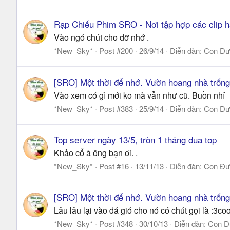
Rạp Chiếu Phim SRO - Nơi tập hợp các clip 
Vào ngó chút cho đỡ nhớ .
*New_Sky*
Post #200
26/9/14
Diễn đàn:
Con Đư
[SRO] Một thời để nhớ. Vườn hoang nhà trống
Vào xem có gì mới ko mà vẫn như cũ. Buồn nhỉ
*New_Sky*
Post #383
25/9/14
Diễn đàn:
Con Đư
Top server ngày 13/5, tròn 1 tháng đua top
Khảo cổ à ông bạn ơi. .
*New_Sky*
Post #16
13/11/13
Diễn đàn:
Con Đư
[SRO] Một thời để nhớ. Vườn hoang nhà trống
Lâu lâu lại vào đá gió cho nó có chút gọi là :3c
*New_Sky*
Post #348
30/10/13
Diễn đàn:
Con Đ