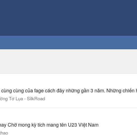
ối cùng cùng của fage cách đây những gần 3 năm. Những chiến h
ờng Tơ Lụa - SilkRoad
 hay Chờ mong kỳ tích mang tên U23 Việt Nam
thao