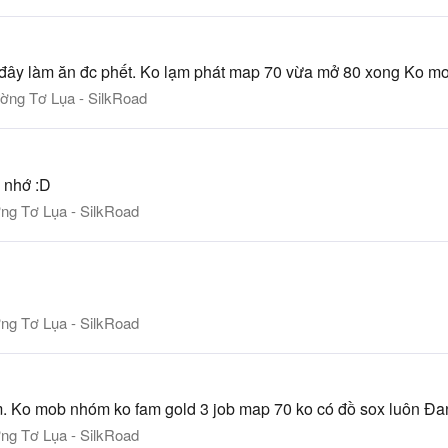
đây làm ăn đc phết. Ko lạm phát map 70 vừa mở 80 xong Ko m
ờng Tơ Lụa - SilkRoad
 nhớ :D
g Tơ Lụa - SilkRoad
g Tơ Lụa - SilkRoad
. Ko mob nhóm ko fam gold 3 job map 70 ko có đồ sox luôn Đa
g Tơ Lụa - SilkRoad