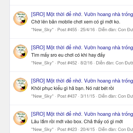
[SRO] Một thời để nhớ. Vườn hoang nhà trống
Chờ lên bản mobile chơi xem có gì mới ko.
*New_Sky*
Post #455
25/4/16
Diễn đàn:
Con Đư
[SRO] Một thời để nhớ. Vườn hoang nhà trống
Tìm mấy sro eu chơi có khi hay đấy
*New_Sky*
Post #452
8/2/16
Diễn đàn:
Con Đườn
[SRO] Một thời để nhớ. Vườn hoang nhà trống
Khôi phục kiểu gì hả bạn. Nó nát bét rồi
*New_Sky*
Post #437
3/11/15
Diễn đàn:
Con Đư
[SRO] Một thời để nhớ. Vườn hoang nhà trống
Lâu lắm rồi mới vào box. Chả thấy có gì mới
*New_Sky*
Post #423
20/4/15
Diễn đàn:
Con Đư