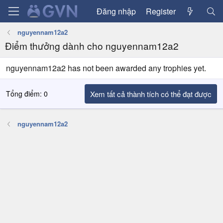
Đăng nhập
Register
nguyennam12a2
Điểm thưởng dành cho nguyennam12a2
nguyennam12a2 has not been awarded any trophies yet.
Tổng điểm: 0
Xem tất cả thành tích có thể đạt được
nguyennam12a2