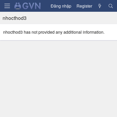
Đăng nhập
Register
nhocthod3
nhocthod3 has not provided any additional information.