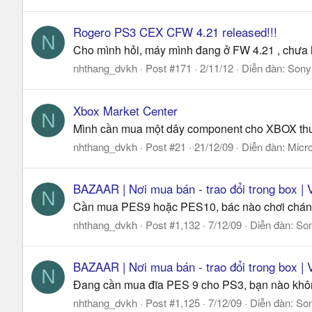
Rogero PS3 CEX CFW 4.21 released!!!
N
Cho mình hỏi, máy mình đang ở FW 4.21 , chưa 
nhthang_dvkh
Post #171
2/11/12
Diễn đàn:
Sony
Xbox Market Center
N
Mình cần mua một dây component cho XBOX thườ
nhthang_dvkh
Post #21
21/12/09
Diễn đàn:
Micro
BAZAAR | Nơi mua bán - trao đổi trong box | 
N
Cần mua PES9 hoặc PES10, bác nào chơi chán 
nhthang_dvkh
Post #1,132
7/12/09
Diễn đàn:
So
BAZAAR | Nơi mua bán - trao đổi trong box | 
N
Đang cần mua đĩa PES 9 cho PS3, bạn nào không
nhthang_dvkh
Post #1,125
7/12/09
Diễn đàn:
So