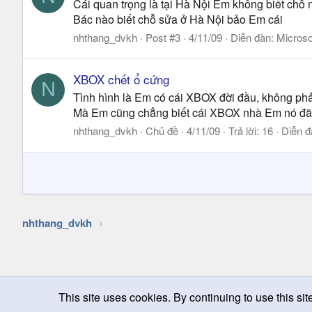
Cái quan trọng là tại Hà Nội Em không biết chỗ 
Bác nào biết chỗ sửa ở Hà Nội bảo Em cái
nhthang_dvkh
Post #3
4/11/09
Diễn đàn:
Microso
XBOX chết ổ cứng
N
Tình hình là Em có cái XBOX đời đầu, không phải 
Mà Em cũng chẳng biết cái XBOX nhà Em nó đã đượ
nhthang_dvkh
Chủ đề
4/11/09
Trả lời: 16
Diễn đ
nhthang_dvkh
This site uses cookies. By continuing to use this sit
Chọn giao diện
Change width