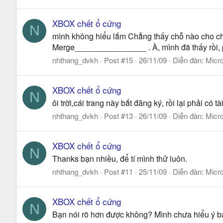
XBOX chết ổ cứng
N
mình không hiểu lắm Chẳng thấy chỗ nào cho chọ
Merge________________ . À, mình đã thấy rồi, p
nhthang_dvkh
Post #15
26/11/09
Diễn đàn:
Micro
XBOX chết ổ cứng
N
ôi trời,cái trang này bắt đăng ký, rồi lại phải c
nhthang_dvkh
Post #13
26/11/09
Diễn đàn:
Micro
XBOX chết ổ cứng
N
Thanks bạn nhiều, để tí mình thử luôn.
nhthang_dvkh
Post #11
25/11/09
Diễn đàn:
Micro
XBOX chết ổ cứng
N
Bạn nói rõ hơn được không? Mình chưa hiểu ý 