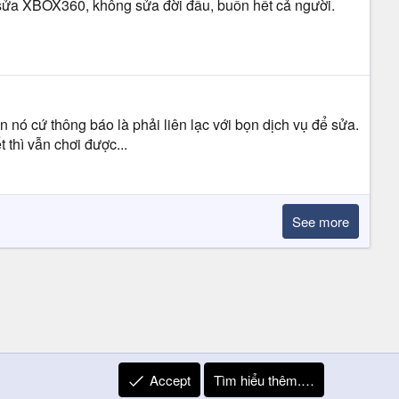
ỉ sửa XBOX360, không sửa đời đầu, buồn hết cả người.
 nó cứ thông báo là phải liên lạc với bọn dịch vụ để sửa.
thì vẫn chơi được...
See more
Accept
Tìm hiểu thêm.…
R
Liên hệ
Quy định và Nội quy
Privacy Policy
Trợ giúp