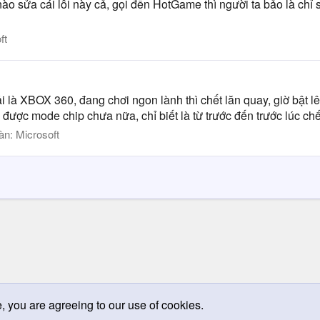
nào sửa cái lỗi này cả, gọi đến HotGame thì người ta bảo là ch
ft
là XBOX 360, đang chơi ngon lành thì chết lăn quay, giờ bật lên
c mode chip chưa nữa, chỉ biết là từ trước đến trước lúc chết 
àn:
Microsoft
e, you are agreeing to our use of cookies.