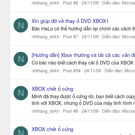
nhthang_dvkh
Post #8
24/11/09
Diễn đàn:
Micros
Xin giúp đỡ về thay ổ DVD XBOX1
N
Bác HaLo có thể hướng dẫn lại chính xác cách
nhthang_dvkh
Post #7
24/11/09
Diễn đàn:
Micros
[Hướng dẫn] Xbox thường và tất cả các vấn đ
N
Có bác nào biết cách thay cái ổ DVD của XBOX 
nhthang_dvkh
Post #34
24/11/09
Diễn đàn:
Micro
XBOX chết ổ cứng
N
Mình đã thay được ổ cứng rồi, bạn biết cách 
tính với XBOX, nhưng ổ DVD của máy tính hình 
nhthang_dvkh
Post #6
24/11/09
Diễn đàn:
Micros
XBOX chết ổ cứng
N