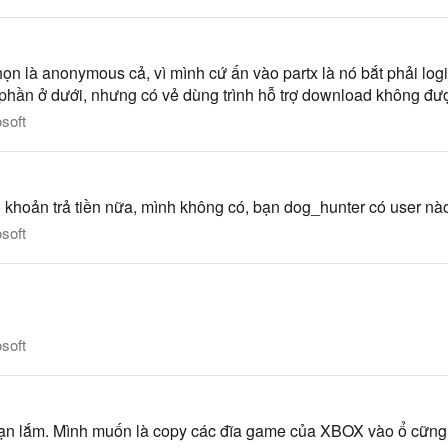
n là anonymous cả, vì mình cứ ấn vào partx là nó bắt phải log
hần ở dưới, nhưng có vẻ dùng trình hỗ trợ download không đượ
soft
ó tài khoản trả tiền nữa, mình không có, bạn dog_hunter có user n
soft
soft
bạn lắm. Mình muốn là copy các đĩa game của XBOX vào ổ cữn