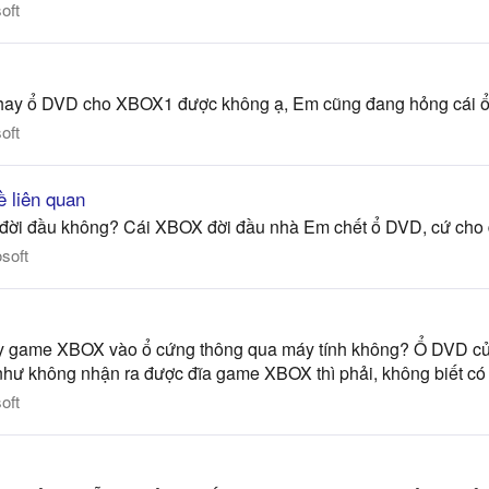
oft
 thay ổ DVD cho XBOX1 được không ạ, Em cũng đang hỏng cái
oft
ề liên quan
đời đầu không? Cái XBOX đời đầu nhà Em chết ổ DVD, cứ cho đĩa
soft
copy game XBOX vào ổ cứng thông qua máy tính không? Ổ DVD c
như không nhận ra được đĩa game XBOX thì phải, không biết có
oft