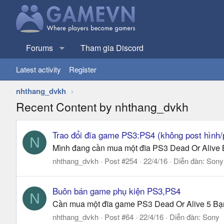
Forums
Tham gia Discord
Latest activity
Register
nhthang_dvkh
Recent Content by nhthang_dvkh
Trao đổi đĩa game PS3:PS4 (không post hình/p
N
Mình đang cần mua một đĩa PS3 Dead Or Alive 
nhthang_dvkh
Post #254
22/4/16
Diễn đàn:
Sony
Buôn bán game phụ kiện PS3,PS4
N
Cần mua một đĩa game PS3 Dead Or Alive 5 Bạ
nhthang_dvkh
Post #64
22/4/16
Diễn đàn:
Sony