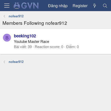
Đăng nhập
Register
nofear912
Members Following nofear912
beeking102
B
Youtube Master Race
Bài viết
39
Reaction score
0
Điểm
0
nofear912