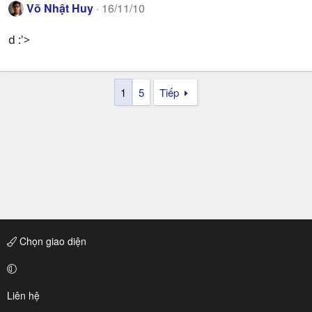
Võ Nhật Huy
16/11/10
d :'>
1
5
Tiếp
Chọn giao diện
Liên hệ