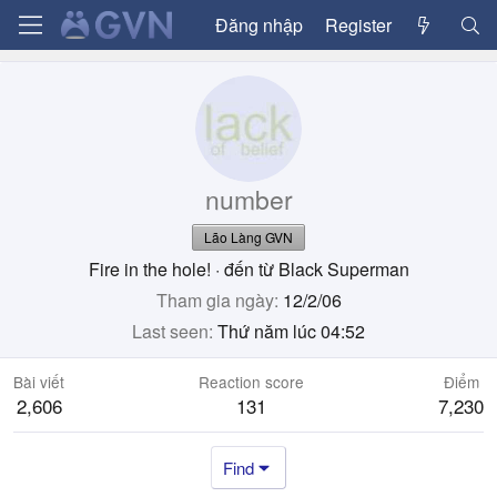
Đăng nhập
Register
number
Lão Làng GVN
Fire in the hole!
·
đến từ
Black Superman
Tham gia ngày
12/2/06
Last seen
Thứ năm lúc 04:52
Bài viết
Reaction score
Điểm
2,606
131
7,230
Find