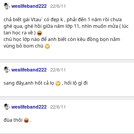
weslifeband222
22/6/11
chả biết gái Vtau` có đẹp k , phải đến 1 năm rồi chưa
ghé qua, ghé hồi giữa năm lớp 11, nhìn muốn mửa ( lúc
tan học ra về )
chú học lớp nào để anh biết còn kêu đồng bọn nằm
vùng bỏ bom chú
weslifeband222
22/6/11
sang đây,anh hốt cả lọ
, hối lộ gì đi
weslifeband222
22/6/11
đùa thôi
.