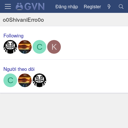
Đăng nhập
Register
o0ShivaniErro0o
Following
C
K
Người theo dõi
C