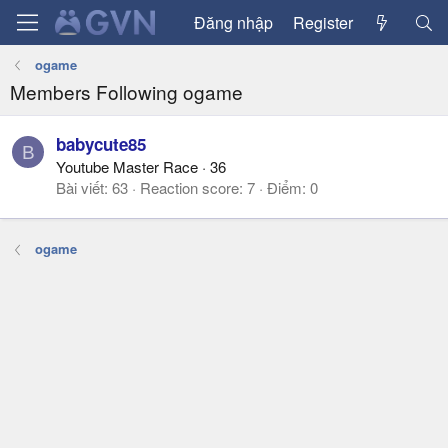
Đăng nhập
Register
ogame
Members Following ogame
babycute85
B
Youtube Master Race
·
36
Bài viết
63
Reaction score
7
Điểm
0
ogame