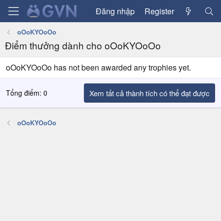
Đăng nhập
Register
oOoKYOoOo
Điểm thưởng dành cho oOoKYOoOo
oOoKYOoOo has not been awarded any trophies yet.
Tổng điểm: 0
Xem tất cả thành tích có thể đạt được
oOoKYOoOo