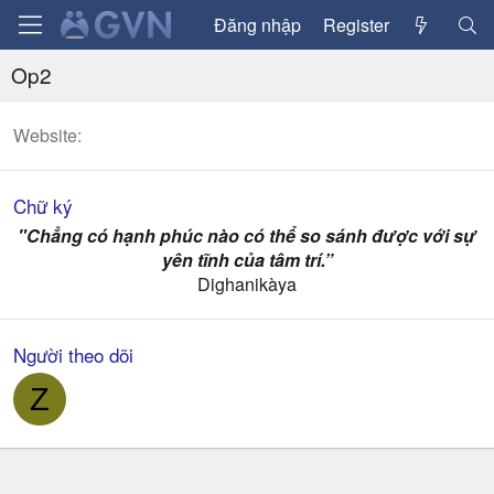
Đăng nhập
Register
Op2
Website
Chữ ký
"Chẳng có hạnh phúc nào có thể so sánh được với sự
yên tĩnh của tâm trí.”
Dighanikàya​
Người theo dõi
Z