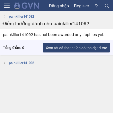
Đăng nhập
Register
painkiller141092
Điểm thưởng dành cho painkiller141092
painkiller141092 has not been awarded any trophies yet.
Tổng điểm: 0
Xem tất cả thành tích có thể đạt được
painkiller141092