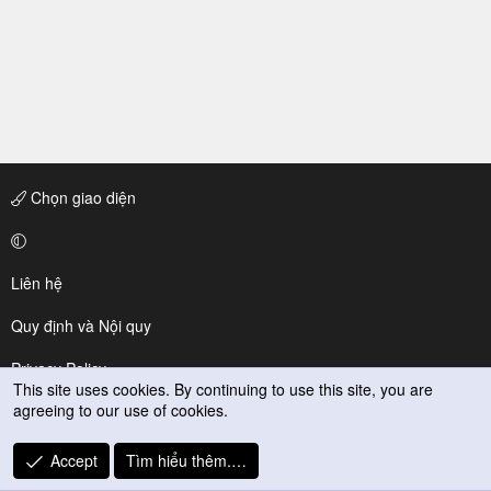
Chọn giao diện
Liên hệ
Quy định và Nội quy
Privacy Policy
This site uses cookies. By continuing to use this site, you are
agreeing to our use of cookies.
Trợ giúp
R
Accept
Tìm hiểu thêm.…
S