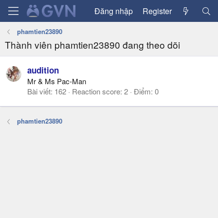
Đăng nhập
Register
phamtien23890
Thành viên phamtien23890 đang theo dõi
audition
Mr & Ms Pac-Man
Bài viết
162
Reaction score
2
Điểm
0
phamtien23890