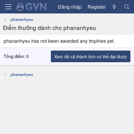
Đăng nhập
Register
phananhyeu
Điểm thưởng dành cho phananhyeu
phananhyeu has not been awarded any trophies yet.
Tổng điểm: 0
Xem tất cả thành tích có thể đạt được
phananhyeu