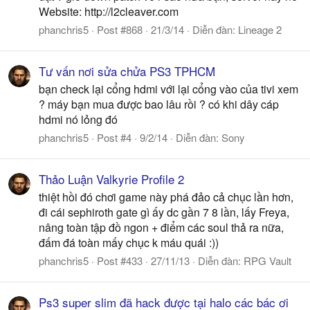
Website: http://l2cleaver.com
phanchris5
Post #868
21/3/14
Diễn đàn:
Lineage 2
Tư vấn nơi sửa chửa PS3 TPHCM
bạn check lại cổng hdmi với lại cổng vào của tivi xem
? máy bạn mua được bao lâu rồi ? có khi dây cáp
hdmi nó lỏng đó
phanchris5
Post #4
9/2/14
Diễn đàn:
Sony
Thảo Luận Valkyrie Profile 2
thiệt hồi đó chơi game này phá đảo cả chục lần hơn,
đi cái sephiroth gate gì ấy dc gần 7 8 lần, lấy Freya,
nâng toàn tập đồ ngon + điểm các soul thả ra nữa,
đấm đá toàn mấy chục k máu quái :))
phanchris5
Post #433
27/11/13
Diễn đàn:
RPG Vault
Ps3 super slim đã hack được tại halo các bác ơi