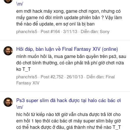
\m/
em mới hack máy xong, game chơi ngon, nhưng có
mấy game nó đòi mình update phiên bản ? Vậy làm
thế nào để update, em sợ onl là bị ban
phanchris5
Post #164
3/11/13
Diễn đàn:
Sony
Hỏi đáp, bàn luận về Final Fantasy XIV (online)
mình muốn hỏi là, mua game bản quyền trên ps3, sau
đó chơi bình thường, có cần phải trả phí giờ chơi nữa
ko T_T
phanchris5
Post #2,752
26/10/13
Diễn đàn:
Final
Fantasy XIV
Ps3 super slim đã hack được tại halo các bác ơi
\m/
hic hỏi từ kiếp nào tới giờ vẫn chưa được trả lời cho
em hỏi 1 tẹo thôi các bác ơi máy super slim bây giờ
có thể hack được ở đâu, giá thành như thế nào T_T