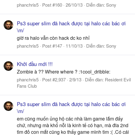
phanchris5
Post #160
26/10/13
Diễn đàn:
Sony
Ps3 super slim đã hack được tại halo các bác ơi
\m/
giờ ra halo vẫn còn hack dc ko nhỉ
phanchris5
Post #147
11/10/13
Diễn đàn:
Sony
Khởi đầu mới !!!
Zombie à ?? Where where ? :1cool_dribble:
phanchris5
Post #2,937
2/9/13
Diễn đàn:
Resident Evil
Fans Club
Ps3 super slim đã hack được tại halo các bác ơi
\m/
em cũng muốn ủng hộ các nhà làm game lắm đấy
chứ, nhưng mà khổ nỗi là kinh tế có hạn, mà đĩa 2nd
tìm đỏ con mắt cũng ko thấy game mình tìm :( .Có cái