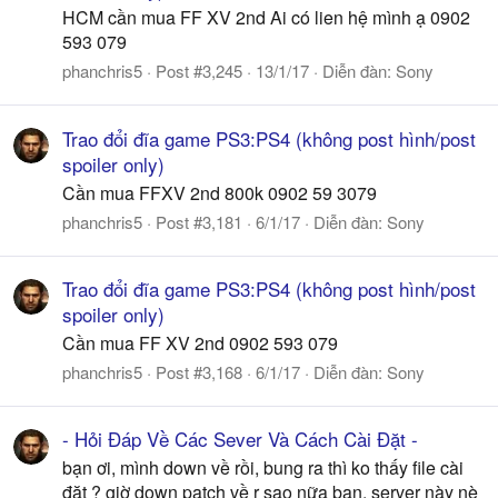
HCM cần mua FF XV 2nd Ai có lien hệ mình ạ 0902
593 079
phanchris5
Post #3,245
13/1/17
Diễn đàn:
Sony
Trao đổi đĩa game PS3:PS4 (không post hình/post
spoiler only)
Cần mua FFXV 2nd 800k 0902 59 3079
phanchris5
Post #3,181
6/1/17
Diễn đàn:
Sony
Trao đổi đĩa game PS3:PS4 (không post hình/post
spoiler only)
Cần mua FF XV 2nd 0902 593 079
phanchris5
Post #3,168
6/1/17
Diễn đàn:
Sony
- Hỏi Đáp Về Các Sever Và Cách Cài Đặt -
bạn ơi, mình down về rồi, bung ra thì ko thấy file cài
đặt ? giờ down patch về r sao nữa bạn, server này nè