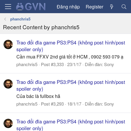
Đăng nhập
Register
phanchris5
Recent Content by phanchris5
Trao đổi đĩa game PS3:PS4 (không post hình/post
spoiler only)
Cần mua FFXV 2nd giá tốt ở HCM , 0902 593 079 ạ
phanchris5
Post #3,333
23/1/17
Diễn đàn:
Sony
Trao đổi đĩa game PS3:PS4 (không post hình/post
spoiler only)
Của bác là fullbox hả
phanchris5
Post #3,293
18/1/17
Diễn đàn:
Sony
Trao đổi đĩa game PS3:PS4 (không post hình/post
spoiler only)