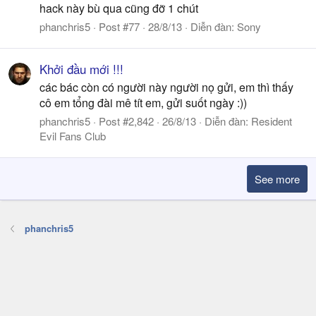
hack này bù qua cũng đỡ 1 chút
phanchris5
Post #77
28/8/13
Diễn đàn:
Sony
Khởi đầu mới !!!
các bác còn có người này người nọ gửi, em thì thấy
cô em tổng đài mê tít em, gửi suốt ngày :))
phanchris5
Post #2,842
26/8/13
Diễn đàn:
Resident
Evil Fans Club
See more
phanchris5