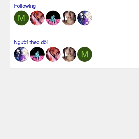
Following
M
Người theo dõi
M