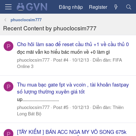
Đăng nhập
Register
phuoclocsim777
Recent Content by phuoclocsim777
Cho hỏi làm sao để reset cầu thủ +1 về cầu thủ 0
P
đọc mãi vẫn ko hiểu bác muốn về +0 làm gì
phuoclocsim777
Post #4
10/12/13
Diễn đàn:
FIFA
Online 3
Thu mua bạc gate fpt và vcoin , tài khoản fastpay
P
số lượng thường xuyên giá tốt
up..............................
phuoclocsim777
Post #5
10/12/13
Diễn đàn:
Thiên
Long Bát Bộ
[TÂY KIẾM ] BÁN ACC NGA MY VÔ SONG 675k
P