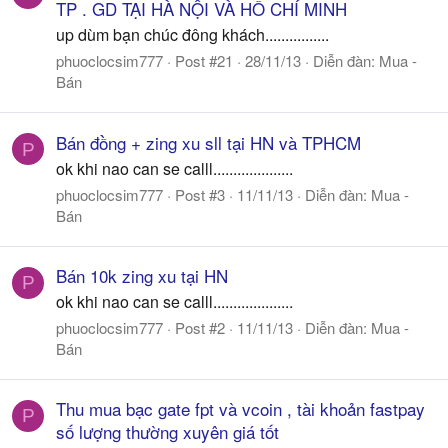
TP . GD TẠI HÀ NỘI VÀ HỒ CHÍ MINH
up dùm bạn chúc đông khách................
phuoclocsim777
Post #21
28/11/13
Diễn đàn:
Mua -
Bán
Bán đồng + zing xu sll tại HN và TPHCM
P
ok khi nao can se calll....................
phuoclocsim777
Post #3
11/11/13
Diễn đàn:
Mua -
Bán
Bán 10k zing xu tại HN
P
ok khi nao can se calll....................
phuoclocsim777
Post #2
11/11/13
Diễn đàn:
Mua -
Bán
Thu mua bạc gate fpt và vcoin , tài khoản fastpay
P
số lượng thường xuyên giá tốt