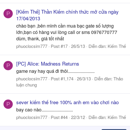
[Kiếm Thế] Thần Kiếm chính thức mở cửa ngày
P
17/04/2013
chào bạn ,bên mình cần mua bạc gate số lượng
lớn,bạn có hàng vui lòng call or sms 0976770777
dùm, thank, giá tốt nhất
phuoclocsim777
Post #17
26/5/13
Diễn đàn:
Kiếm Thế
[PC] Alice: Madness Returns
P
game nay hay quá đi thôi.......................
phuoclocsim777
Post #1,174
26/3/13
Diễn đàn:
Thảo
luận chung
sever kiếm thế free 100% anh em vào chơi nào
P
bay cao nào...........................
phuoclocsim777
Post #44
22/3/12
Diễn đàn:
Kiếm Thế