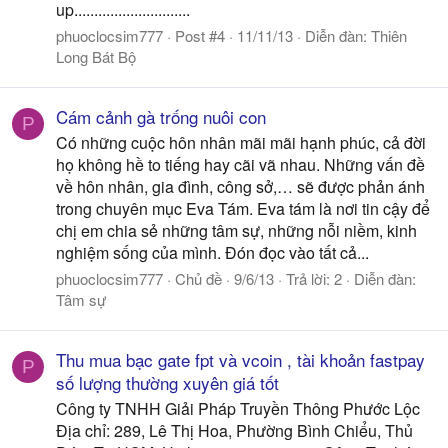
up.............................
phuoclocsim777
Post #4
11/11/13
Diễn đàn:
Thiên
Long Bát Bộ
Cám cảnh gà trống nuôi con
P
Có những cuộc hôn nhân mãi mãi hạnh phúc, cả đời
họ không hề to tiếng hay cãi vã nhau. Những vấn đề
về hôn nhân, gia đình, công sở,… sẽ được phản ánh
trong chuyên mục Eva Tám. Eva tám là nơi tin cậy để
chị em chia sẻ những tâm sự, những nỗi niềm, kinh
nghiệm sống của mình. Đón đọc vào tất cả...
phuoclocsim777
Chủ đề
9/6/13
Trả lời: 2
Diễn đàn:
Tâm sự
Thu mua bạc gate fpt và vcoin , tài khoản fastpay
P
số lượng thường xuyên giá tốt
Công ty TNHH Giải Pháp Truyền Thông Phước Lộc
Địa chỉ: 289, Lê Thị Hoa, Phường Bình Chiểu, Thủ