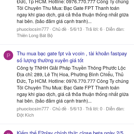
Đức, Tp HCM. Hotline: 0976.770.777 Công Ty chúng
Tôi Chuyên Thu Mua: Bạc Gate FPT Thanh toán
ngay khi giao dịch, giá cả thỏa thuận thống nhất giữa
hai bên. (bảo đảm giá cạnh tranh)...
phuoclocsim777
Chủ đề
5/6/13
Trả lời: 6
Diễn đàn:
Thiên Long Bát Bộ
Thu mua bạc gate fpt và vcoin , tài khoản fastpay
P
số lượng thường xuyên giá tốt
Công ty TNHH Giải Pháp Truyền Thông Phước Lộc
Địa chỉ: 289, Lê Thị Hoa, Phường Bình Chiểu, Thủ
Đức, Tp HCM. Hotline: 0976.770.777 Công Ty chúng
Tôi Chuyên Thu Mua: Bạc Gate FPT Thanh toán
ngay khi giao dịch, giá cả thỏa thuận thống nhất giữa
hai bên. (bảo đảm giá cạnh tranh)...
phuoclocsim777
Chủ đề
5/6/13
Trả lời: 0
Diễn đàn:
Đột Kích
Kiếm thế F2play chính thức close beta ngày 2/5