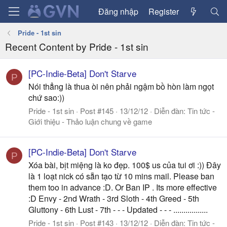
Đăng nhập
Register
Pride - 1st sin
Recent Content by Pride - 1st sin
[PC-Indie-Beta] Don't Starve
P
Nói thẳng là thua òi nên phải ngậm bồ hòn làm ngọt
chứ sao:))
Pride - 1st sin
Post #145
13/12/12
Diễn đàn:
Tin tức -
Giới thiệu - Thảo luận chung về game
[PC-Indie-Beta] Don't Starve
P
Xóa bài, bịt miệng là ko đẹp. 100$ us của tui ơi :)) Đây
là 1 loạt nick có sẵn tạo từ 10 mins mail. Please ban
them too in advance :D. Or Ban IP . Its more effective
:D Envy - 2nd Wrath - 3rd Sloth - 4th Greed - 5th
Gluttony - 6th Lust - 7th - - - Updated - - - .................
Pride - 1st sin
Post #143
13/12/12
Diễn đàn:
Tin tức -