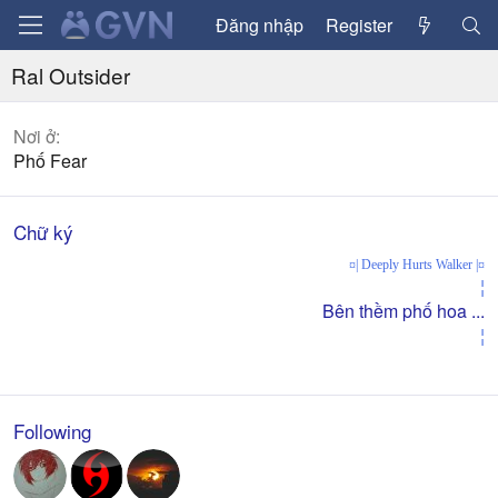
Đăng nhập
Register
Ral Outsider
Nơi ở
Phố Fear
Chữ ký
¤| Deeply Hurts Walker |¤
¦
Bên thềm phố hoa ...
¦
Following