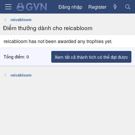
Đăng nhập
Register
reicabloom
Điểm thưởng dành cho reicabloom
reicabloom has not been awarded any trophies yet.
Tổng điểm: 0
Xem tất cả thành tích có thể đạt được
reicabloom