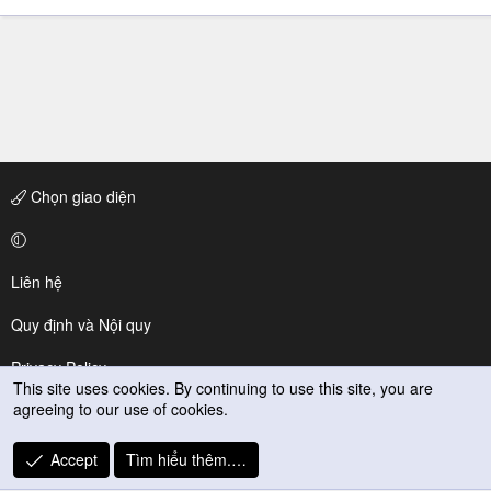
Chọn giao diện
Liên hệ
Quy định và Nội quy
Privacy Policy
This site uses cookies. By continuing to use this site, you are
agreeing to our use of cookies.
Trợ giúp
R
Accept
Tìm hiểu thêm.…
S