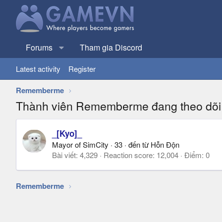
Forums
Tham gia Discord
Latest activity
Register
Rememberme
Thành viên Rememberme đang theo dõi
_[Kyo]_
Mayor of SimCity
·
33
·
đến từ
Hỗn Độn
Bài viết
4,329
Reaction score
12,004
Điểm
0
Rememberme