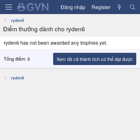
Đăng nhập
Register
ryden6
Điểm thưởng dành cho ryden6
ryden6 has not been awarded any trophies yet.
Tổng điểm: 0
Xem tất cả thành tích có thể đạt được
ryden6