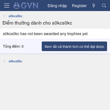
Đăng nhập
Register
s0kcs0kc
Điểm thưởng dành cho s0kcs0kc
s0kcs0kc has not been awarded any trophies yet.
Tổng điểm: 0
Xem tất cả thành tích có thể đạt được
s0kcs0kc