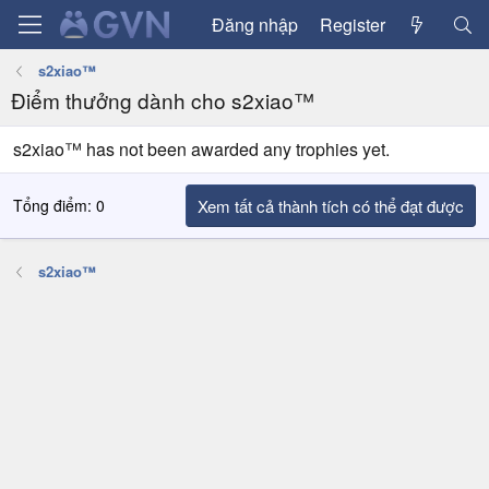
Đăng nhập
Register
s2xiao™
Điểm thưởng dành cho s2xiao™
s2xiao™ has not been awarded any trophies yet.
Tổng điểm: 0
Xem tất cả thành tích có thể đạt được
s2xiao™