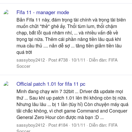
Fifa 11 - manager mode
Bản Fifa 11 này, đám trọng tài chính và trọng tài biên
muốn chửi "thề" ghê ấy. Thổi tùm lum, thổi chậm
chạp, bắt lỗi quá nhãm nhí, ... và nhiều vấn đề về
trọng tại nữa. Thêm cái phần nâng tiền lâu quá khi
mua cầu thủ .... nản dễ sợ ... tăng tiền giảm tiền lâu
quá trời
sassyboy2412
Post #738
10/1/11
Diễn đàn:
FIFA
Soccer
Official patch 1.01 for fifa 11 pc
Mình đang chạy win 7 32bit ... Driver đã update mọi
thứ ... Sau khi up patch 1.01 lên thì không còn bị nữa.
Nhưng lâu lâu ... bị 1 lần (tùy hỉ) Còn chuyện máy quá
tải chắc không, vì chơi game Command and Conquer
General Zero Hour còn được mà bạn :D ...
sassyboy2412
Post #184
10/1/11
Diễn đàn:
FIFA
Soccer