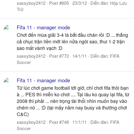
sassyboy2412
Post #605
23/3/12
Diễn đàn:
Hộp Lưu
Trữ
Fifa 11 - manager mode
Chơi đến mùa giải 3-4 là bắt đầu chán rồi :D ... thắng
cả chục trận liền mới lên nửa ngôi sao, thui 1-2 trận
sao mất vành vạch :D
sassyboy2412
Post #772
14/1/11
Diễn đàn:
FIFA
Soccer
Fifa 11 - manager mode
Từ lúc chơi game football tới giờ, chỉ chơi fifa thôi bạn
à ... PES thì miễn ko chơi .... Tại lâu ko quay lại fifa, từ
2008 thì phải ... nên trọng tài thổi nhìn muốn bay vào
chém nó ... :D (tại mấy năm nay busy và thường chơi
C&C)
sassyboy2412
Post #748
11/1/11
Diễn đàn:
FIFA
Soccer