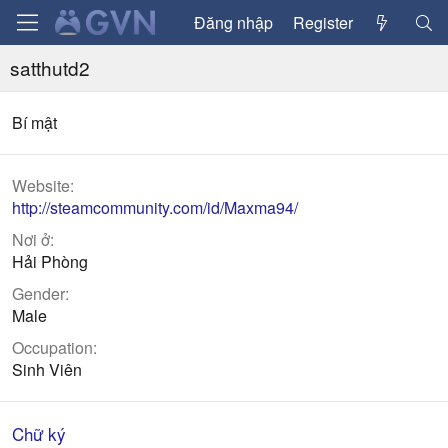
Đăng nhập
Register
satthutd2
Bí mật
Website
http://steamcommunity.com/id/Maxma94/
Nơi ở
Hải Phòng
Gender
Male
Occupation
Sinh Viên
Chữ ký