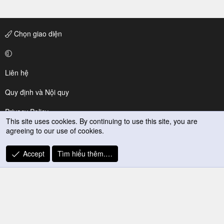
Chọn giao diện
Liên hệ
Quy định và Nội quy
Privacy Policy
This site uses cookies. By continuing to use this site, you are
agreeing to our use of cookies.
Trợ giúp
R
Accept
Tìm hiểu thêm.…
S
S