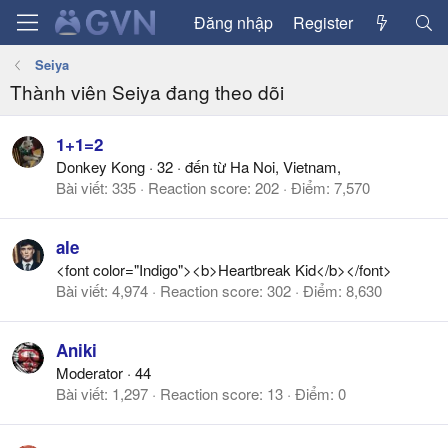
Đăng nhập
Register
Seiya
Thành viên Seiya đang theo dõi
1+1=2
Donkey Kong
·
32
·
đến từ
Ha Noi, Vietnam,
Bài viết
335
Reaction score
202
Điểm
7,570
ale
<font color="Indigo"><b>Heartbreak Kid</b></font>
Bài viết
4,974
Reaction score
302
Điểm
8,630
Aniki
Moderator
·
44
Bài viết
1,297
Reaction score
13
Điểm
0