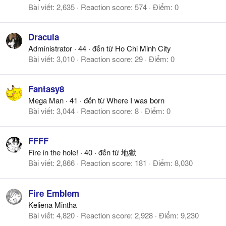
Bài viết
2,635
Reaction score
574
Điểm
0
Dracula
Administrator
·
44
·
đến từ
Ho Chi Minh City
Bài viết
3,010
Reaction score
29
Điểm
0
Fantasy8
Mega Man
·
41
·
đến từ
Where I was born
Bài viết
3,044
Reaction score
8
Điểm
0
FFFF
Fire in the hole!
·
40
·
đến từ
地獄
Bài viết
2,866
Reaction score
181
Điểm
8,030
Fire Emblem
Keliena Mintha
Bài viết
4,820
Reaction score
2,928
Điểm
9,230