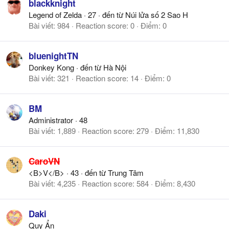
blackknight
Legend of Zelda
·
27
·
đến từ
Núi lửa số 2 Sao H
Bài viết
984
Reaction score
0
Điểm
0
bluenightTN
Donkey Kong
·
đến từ
Hà Nội
Bài viết
321
Reaction score
14
Điểm
0
BM
Administrator
·
48
Bài viết
1,889
Reaction score
279
Điểm
11,830
CaroVN
<B>V</B>
·
43
·
đến từ
Trung Tâm
Bài viết
4,235
Reaction score
584
Điểm
8,430
Daki
Quy Ẩn