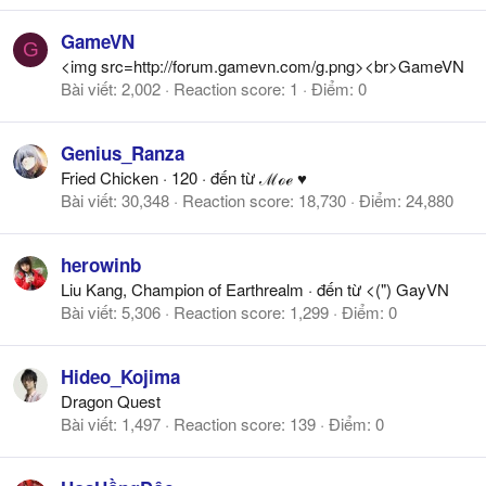
GameVN
G
<img src=http://forum.gamevn.com/g.png><br>GameVN
Bài viết
2,002
Reaction score
1
Điểm
0
Genius_Ranza
Fried Chicken
·
120
·
đến từ
ℳℴℯ ♥
Bài viết
30,348
Reaction score
18,730
Điểm
24,880
herowinb
Liu Kang, Champion of Earthrealm
·
đến từ
<(") GayVN
Bài viết
5,306
Reaction score
1,299
Điểm
0
Hideo_Kojima
Dragon Quest
Bài viết
1,497
Reaction score
139
Điểm
0