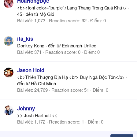
HoaHồngĐộc
<b><font color="purple">Lang Thang Trong Quá Khứ</
·
45
·
đến từ
Mộ Gió
Bài viết
1,073
Reaction score
92
Điểm
0
ita_kis
Donkey Kong
·
đến từ
Edinburgh-United
Bài viết
371
Reaction score
0
Điểm
0
Jason Hold
<b>Thiên Thượng Địa Hạ <br> Duy Ngã Độc Tôn</b>
·
đến từ
Hồ Chí Minh
Bài viết
24,769
Reaction score
51
Điểm
0
Johnny
>> Josh Hartnett <<
Bài viết
1,172
Reaction score
1
Điểm
0