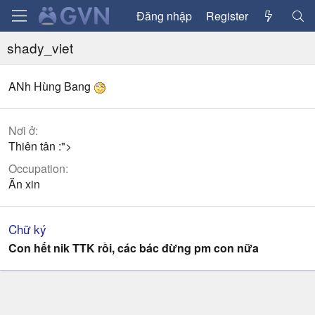
Đăng nhập
Register
shady_viet
ANh Hùng Bang
Nơi ở
Thiên tân :">
Occupation
Ăn xin
Chữ ký
Con hết nik TTK rồi, các bác đừng pm con nữa