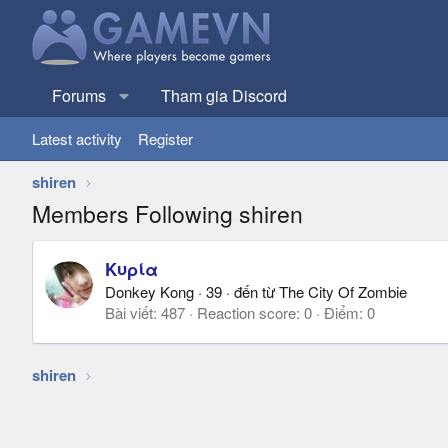
Forums
Tham gia Discord
Latest activity
Register
shiren
Members Following shiren
Κυρία
Donkey Kong
·
39
·
đến từ
The City Of Zombie
Bài viết
487
Reaction score
0
Điểm
0
shiren