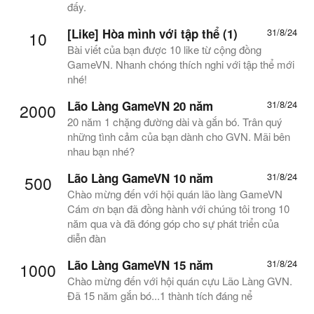
đấy.
[Like] Hòa mình với tập thể (1)
31/8/24
10
Bài viết của bạn được 10 like từ cộng đồng
GameVN. Nhanh chóng thích nghi với tập thể mới
nhé!
Lão Làng GameVN 20 năm
31/8/24
2000
20 năm 1 chặng đường dài và gắn bó. Trân quý
những tình cảm của bạn dành cho GVN. Mãi bên
nhau bạn nhé?
Lão Làng GameVN 10 năm
31/8/24
500
Chào mừng đến với hội quán lão làng GameVN
Cám ơn bạn đã đồng hành với chúng tôi trong 10
năm qua và đã đóng góp cho sự phát triển của
diễn đàn
Lão Làng GameVN 15 năm
31/8/24
1000
Chào mừng đến với hội quán cựu Lão Làng GVN.
Đã 15 năm gắn bó...1 thành tích đáng nể