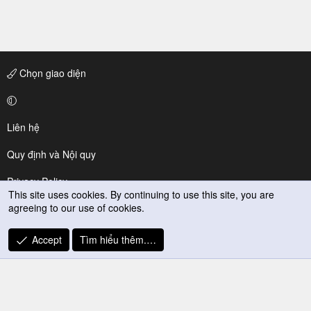
Chọn giao diện
Liên hệ
Quy định và Nội quy
Privacy Policy
This site uses cookies. By continuing to use this site, you are
agreeing to our use of cookies.
Trợ giúp
R
Accept
Tìm hiểu thêm.…
S
S