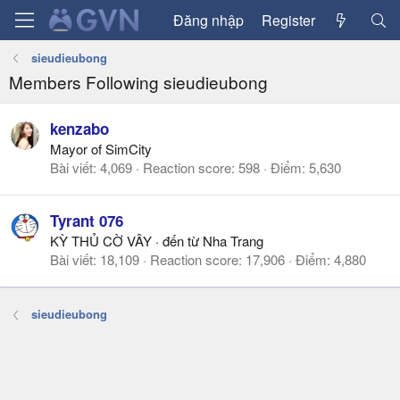
Đăng nhập
Register
sieudieubong
Members Following sieudieubong
kenzabo
Mayor of SimCity
Bài viết
4,069
Reaction score
598
Điểm
5,630
Tyrant 076
KỲ THỦ CỜ VÂY
·
đến từ
Nha Trang
Bài viết
18,109
Reaction score
17,906
Điểm
4,880
sieudieubong