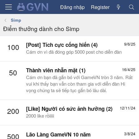
Đăng nhập
Register
Simp
Điểm thưởng dành cho Simp
[Post] Tích cực cống hiến (4)
9/6/25
100
Cám ơn vì đã đóng góp 5000 post cho diễn đàn
Thành viên nhẵn mặt (1)
16/4/25
50
Cám ơn bạn đã gắn bó với GameVN tròn 3 năm. Rất
vui khi thấy bạn vẫn còn tham gia với diễn đàn Hi
vọng chúng ta sẽ tiếp tục gắn bó lâu dài.
[Like] Người có sức ảnh hưởng (2)
12/11/24
200
2000 like rồiiiii
Lão Làng GameVN 10 năm
3/8/24
500