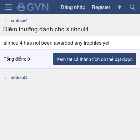
Đăng nhập
Register
sinhcui4
Điểm thưởng dành cho sinhcui4
sinhcui4 has not been awarded any trophies yet.
Tổng điểm: 0
Xem tất cả thành tích có thể đạt được
sinhcui4