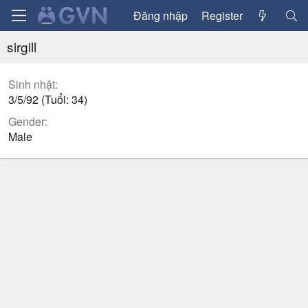
Đăng nhập
Register
sirgill
Sinh nhật
3/5/92 (Tuổi: 34)
Gender
Male