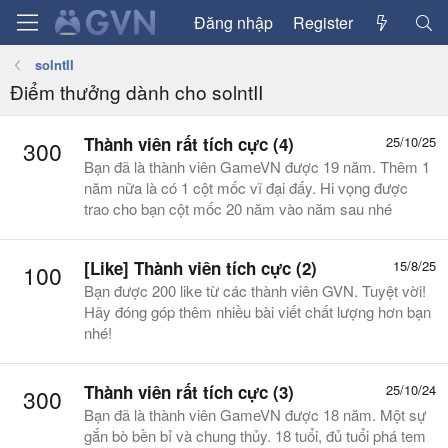
Đăng nhập
Register
solntII
Điểm thưởng dành cho solntII
Thành viên rất tích cực (4)
25/10/25
300
Bạn đã là thành viên GameVN được 19 năm. Thêm 1
năm nữa là có 1 cột mốc vĩ đại đấy. Hi vọng được
trao cho bạn cột mốc 20 năm vào năm sau nhé
[Like] Thành viên tích cực (2)
15/8/25
100
Bạn được 200 like từ các thành viên GVN. Tuyệt vời!
Hãy đóng góp thêm nhiều bài viết chất lượng hơn bạn
nhé!
Thành viên rất tích cực (3)
25/10/24
300
Bạn đã là thành viên GameVN được 18 năm. Một sự
gắn bò bền bỉ và chung thủy. 18 tuổi, đủ tuổi phá tem