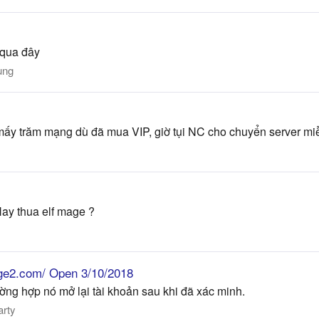
 qua đây
ung
ờ mấy trăm mạng dù đã mua VIP, giờ tụi NC cho chuyển server miễ
ay thua elf mage ?
eage2.com/ Open 3/10/2018
ường hợp nó mở lại tài khoản sau khi đã xác minh.
arty