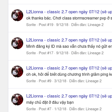
L2Lionna - classic 2.7 open ngày 07/12 (sẽ u
ok thanks bác. Chơi class stormscreamer pvp ở 
Sorite
Post #19
9/12/18
Diễn đàn:
Lineage 2
L2Lionna - classic 2.7 open ngày 07/12 (sẽ u
Mình đăng ký ID mà sao vẫn chưa thấy nó gửi em
Sorite
Post #17
9/12/18
Diễn đàn:
Lineage 2
L2Lionna - classic 2.7 open ngày 07/12 (sẽ u
oh ok, hỏi để biết dùng chương trình giảm ping k
Sorite
Post #9
3/12/18
Diễn đàn:
Lineage 2
L2Lionna - classic 2.7 open ngày 07/12 (sẽ u
máy chủ đặt ở đâu vậy bạn
Sorite
Post #7
1/12/18
Diễn đàn:
Lineage 2