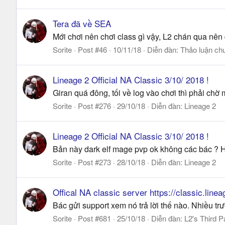
Tera đã về SEA
Mới chơi nên chơi class gì vậy, L2 chán qua nên
Sorite
Post #46
10/11/18
Diễn đàn:
Thảo luận ch
Lineage 2 Official NA Classic 3/10/ 2018 !
Giran quá đông, tối về log vào chơi thì phải ch
Sorite
Post #276
29/10/18
Diễn đàn:
Lineage 2
Lineage 2 Official NA Classic 3/10/ 2018 !
Bản này dark elf mage pvp ok không các bác ? H
Sorite
Post #273
28/10/18
Diễn đàn:
Lineage 2
Offical NA classic server https://classic.lin
Bác gửi support xem nó trả lời thế nào. Nhiều tr
Sorite
Post #681
25/10/18
Diễn đàn:
L2's Third P