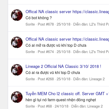
Offical NA classic server https://classic.lin
Có bot không ?
Sorite
Post #678
25/10/18
Diễn đàn:
L2's Third P
Offical NA classic server https://classic.lin
Có ai mở ra được vũ khí top D chưa
Sorite
Post #674
25/10/18
Diễn đàn:
L2's Third P
Lineage 2 Official NA Classic 3/10/ 2018 !
Có ai ra được vũ khí top D chưa
Sorite
Post #268
25/10/18
Diễn đàn:
Lineage 2
Tuyễn MEM Cho l2 classic off. Server GMT +
hèn gì tụi nó farm quest nhện đông nghẹt
Sorite
Post #68
24/10/18
Diễn đàn:
Lineage 2