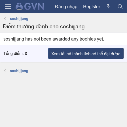
Đăng nhập
Register
soshijjang
Điểm thưởng dành cho soshijjang
soshijjang has not been awarded any trophies yet.
Tổng điểm: 0
Xem tất cả thành tích có thể đạt được
soshijjang