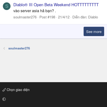
Diablo® III Open Beta Weekend HOTTTTTTTTT
S
vào server asia hả bạn? .
soulmaster276
Post #198
21/4/12
Diễn đàn:
Diablo
See more
soulmaster276
Chọn giao diện