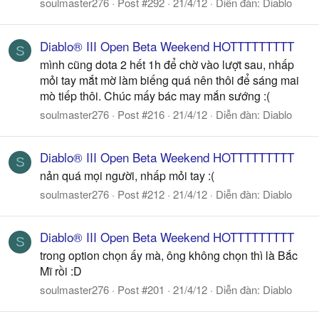
soulmaster276
Post #292
21/4/12
Diễn đàn:
Diablo
Diablo® III Open Beta Weekend HOTTTTTTTTT
S
mình cũng dota 2 hết 1h để chờ vào lượt sau, nhấp
mỏi tay mắt mờ làm biếng quá nên thôi để sáng mai
mò tiếp thôi. Chúc mấy bác may mắn sướng :(
soulmaster276
Post #216
21/4/12
Diễn đàn:
Diablo
Diablo® III Open Beta Weekend HOTTTTTTTTT
S
nản quá mọi người, nhấp mỏi tay :(
soulmaster276
Post #212
21/4/12
Diễn đàn:
Diablo
Diablo® III Open Beta Weekend HOTTTTTTTTT
S
trong option chọn ấy mà, ông không chọn thì là Bắc
Mĩ rồi :D
soulmaster276
Post #201
21/4/12
Diễn đàn:
Diablo