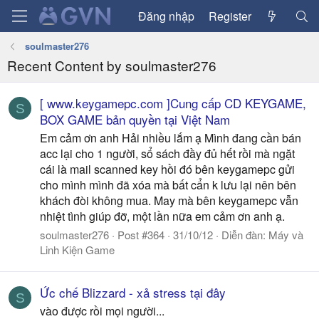
Đăng nhập
Register
soulmaster276
Recent Content by soulmaster276
[ www.keygamepc.com ]Cung cấp CD KEYGAME,
S
BOX GAME bản quyền tại Việt Nam
Em cảm ơn anh Hải nhiều lắm ạ Mình đang cần bán
acc lại cho 1 người, sổ sách đầy đủ hết rồi mà ngặt
cái là mail scanned key hồi đó bên keygamepc gửi
cho mình mình đã xóa mà bất cẩn k lưu lại nên bên
khách đòi không mua. May mà bên keygamepc vẫn
nhiệt tình giúp đỡ, một lần nữa em cảm ơn anh ạ.
soulmaster276
Post #364
31/10/12
Diễn đàn:
Máy và
Linh Kiện Game
Ức chế Blizzard - xả stress tại đây
S
vào được rồi mọi người...