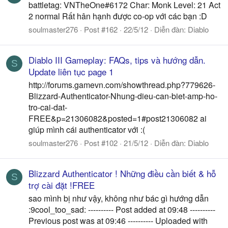
battletag: VNTheOne#6172 Char: Monk Level: 21 Act
2 normal Rất hân hạnh được co-op với các bạn :D
soulmaster276
Post #162
22/5/12
Diễn đàn:
Diablo
Diablo III Gameplay: FAQs, tips và hướng dẫn.
S
Update liên tục page 1
http://forums.gamevn.com/showthread.php?779626-
Blizzard-Authenticator-Nhung-dieu-can-biet-amp-ho-
tro-cai-dat-
FREE&p=21306082&posted=1#post21306082 ai
giúp mình cái authenticator với :(
soulmaster276
Post #102
21/5/12
Diễn đàn:
Diablo
Blizzard Authenticator ! Những điều cần biết & hỗ
S
trợ cài đặt !FREE
sao mình bị như vậy, không như bác gì hướng dẫn
:9cool_too_sad: ---------- Post added at 09:48 ----------
Previous post was at 09:46 ---------- Uploaded with