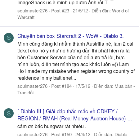
ImageShack.us à mình up được ảnh rồi T_T
soulmaster276
Post #23
21/5/12
Diễn đàn:
World of
Warcraft
Chuyên bán box Starcraft 2 - WoW - Diablo 3.
S
Mình cũng đăng kí nhầm thành Austrilia nè, làm 2 cái
ticket cho nó y như nó hướng dẫn thì phát hiện ra là
bên Customer Service của nó để auto trả lời, bực
mình luôn, điên tiết mình tạo acc khác luôn =)) Lam
Ho I made my mistake when register wrong country of
residence in my battlenet...
soulmaster276
Post #184
17/5/12
Diễn đàn:
Mua bán -
Trao đổi
[ Diablo III ] Giải đáp thắc mắc về CDKEY /
S
REGION / RMAH (Real Money Auction House) ...
cám ơn bác hungwar rất nhiều .
soulmaster276
Post #150
24/4/12
Diễn đàn:
Diablo