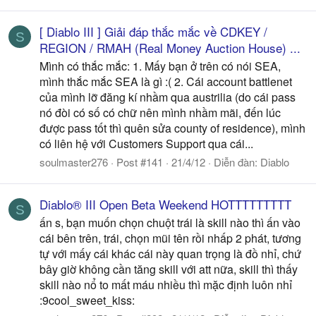
[ Diablo III ] Giải đáp thắc mắc về CDKEY /
S
REGION / RMAH (Real Money Auction House) ...
Mình có thắc mắc: 1. Mấy bạn ở trên có nói SEA,
mình thắc mắc SEA là gì :( 2. Cái account battlenet
của mình lỡ đăng kí nhầm qua austrilia (do cái pass
nó đòi có số có chữ nên mình nhầm mãi, đến lúc
được pass tốt thì quên sửa county of residence), mình
có liên hệ với Customers Support qua cái...
soulmaster276
Post #141
21/4/12
Diễn đàn:
Diablo
Diablo® III Open Beta Weekend HOTTTTTTTTT
S
ấn s, bạn muốn chọn chuột trái là skill nào thì ấn vào
cái bên trên, trái, chọn mũi tên rồi nhấp 2 phát, tương
tự với mấy cái khác cái này quan trọng là đồ nhỉ, chứ
bây giờ không cần tăng skill với att nữa, skill thì thấy
skill nào nổ to mất máu nhiều thì mặc định luôn nhỉ
:9cool_sweet_kiss: