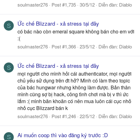
soulmaster276
Post #1,735
30/5/12
Diễn đàn:
Diablo
Ức chế Blizzard - xả stress tại đây
S
có bác nào còn emeral square không bán cho em với
:(
soulmaster276
Post #1,366
23/5/12
Diễn đàn:
Diablo
Ức chế Blizzard - xả stress tại đây
S
mọi người cho mình hỏi cái authenticator, mọi người
chủ yếu sử dụng trên đt hở? Mình có làm theo topic
của bác hungwar nhưng không làm được. Bản thân
mình cũng sợ bị hack, công tình chơi mà bị v thì ức
lắm :( mình băn khoăn có nên mua luôn cái cục nhỏ
nhỏ cục Blizzard bán k
soulmaster276
Post #1,246
22/5/12
Diễn đàn:
Diablo
Ai muốn coop thì vào đăng ký trước :D
S