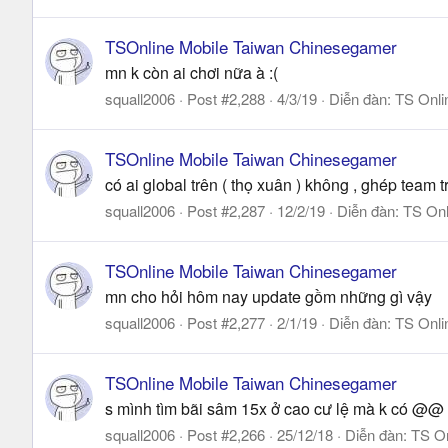
TSOnline Mobile Taiwan Chinesegamer
mn k còn ai chơi nữa à :(
squall2006
Post #2,288
4/3/19
Diễn đàn:
TS Onli
TSOnline Mobile Taiwan Chinesegamer
có ai global trên ( thọ xuân ) không , ghép team 
squall2006
Post #2,287
12/2/19
Diễn đàn:
TS Onl
TSOnline Mobile Taiwan Chinesegamer
mn cho hỏi hôm nay update gồm những gì vậy
squall2006
Post #2,277
2/1/19
Diễn đàn:
TS Onli
TSOnline Mobile Taiwan Chinesegamer
s mình tìm bãi sâm 15x ở cao cư lệ mà k có @@
squall2006
Post #2,266
25/12/18
Diễn đàn:
TS On