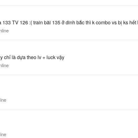
 133 TV 126 :( train bãi 135 ở dinh bắc thì k combo vs bị ks hết b
line
y chỉ là dựa theo lv + luck vậy
line
ine
ine