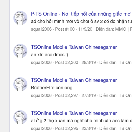
P-TS Online - Nơi tiếp nối của những giấc mơ
ad cho hỏi mình mới vô chơi ở sv 2 có đc nhận tư
squall2006
Post #100
11/9/20
Diễn đàn:
MMO | P
TSOnline Mobile Taiwan Chinesegamer
ăn xin acc dmcs :(
squall2006
Post #2,300
28/3/19
Diễn đàn:
TS Onl
TSOnline Mobile Taiwan Chinesegamer
BrotherFire còn ông
squall2006
Post #2,297
27/3/19
Diễn đàn:
TS Onl
TSOnline Mobile Taiwan Chinesegamer
ai ở gl2 thọ xuân mà nghĩ cho mình xin acc làm x
squall2006
Post #2,295
23/3/19
Diễn đàn:
TS Onl