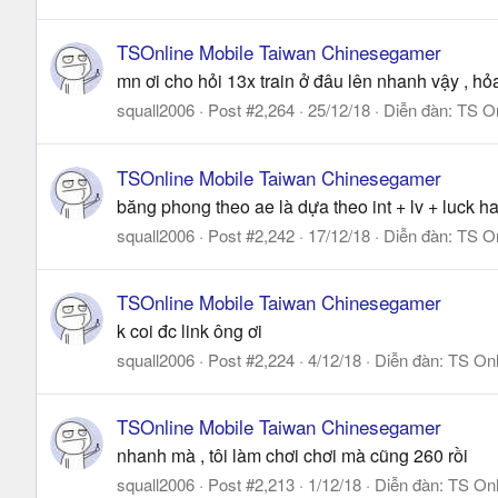
TSOnline Mobile Taiwan Chinesegamer
mn ơi cho hỏi 13x train ở đâu lên nhanh vậy , hỏa
squall2006
Post #2,264
25/12/18
Diễn đàn:
TS On
TSOnline Mobile Taiwan Chinesegamer
băng phong theo ae là dựa theo int + lv + luck ha
squall2006
Post #2,242
17/12/18
Diễn đàn:
TS On
TSOnline Mobile Taiwan Chinesegamer
k coi đc link ông ơi
squall2006
Post #2,224
4/12/18
Diễn đàn:
TS Onl
TSOnline Mobile Taiwan Chinesegamer
nhanh mà , tôi làm chơi chơi mà cũng 260 rồi
squall2006
Post #2,213
1/12/18
Diễn đàn:
TS Onl