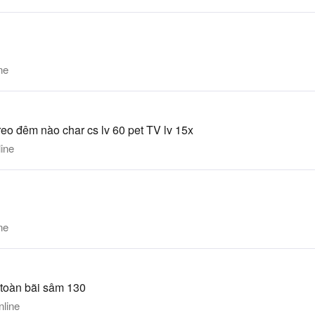
ne
treo đêm nào char cs lv 60 pet TV lv 15x
ine
ne
 toàn bãi sâm 130
line