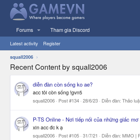
Forums
Tham gia Discord
Latest activity
Register
squall2006
Recent Content by squall2006
diễn đàn còn sống ko ae?
acc tôi còn sống !gvn5
squall2006
Post #134
28/6/23
Diễn đàn:
Thảo lu
P-TS Online - Nơi tiếp nối của những giấc mơ
xin acc đc k ạ
squall2006
Post #105
31/7/21
Diễn đàn:
MMO | P