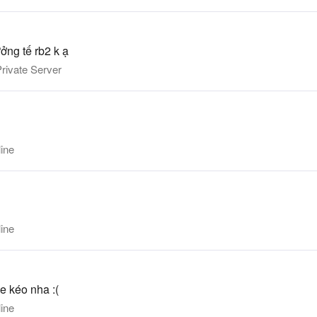
ởng tế rb2 k ạ
rivate Server
ine
ine
e kéo nha :(
ine