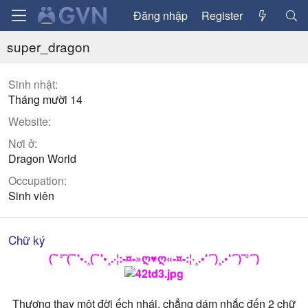
Đăng nhập
Register
super_dragon
Sinh nhật
Tháng mười 14
Website
Nơi ở
Dragon World
Occupation
Sinh viên
Chữ ký
(¯`°¨(¯`'•.¸(¯`'•¸.·¦:-¤-»ღ♥ღ«-¤-:¦·¸.•'´¯)¸.•'´¯)¨°´¯)
Thương thay một đời ếch nhái, chẳng dám nhắc đến 2 chữ